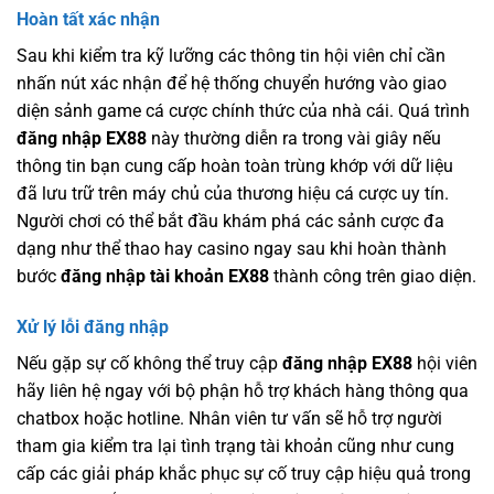
Hoàn tất xác nhận
Sau khi kiểm tra kỹ lưỡng các thông tin hội viên chỉ cần
nhấn nút xác nhận để hệ thống chuyển hướng vào giao
diện sảnh game cá cược chính thức của nhà cái. Quá trình
đăng nhập EX88
này thường diễn ra trong vài giây nếu
thông tin bạn cung cấp hoàn toàn trùng khớp với dữ liệu
đã lưu trữ trên máy chủ của thương hiệu cá cược uy tín.
Người chơi có thể bắt đầu khám phá các sảnh cược đa
dạng như thể thao hay casino ngay sau khi hoàn thành
bước
đăng nhập tài khoản EX88
thành công trên giao diện.
Xử lý lỗi đăng nhập
Nếu gặp sự cố không thể truy cập
đăng nhập EX88
hội viên
hãy liên hệ ngay với bộ phận hỗ trợ khách hàng thông qua
chatbox hoặc hotline. Nhân viên tư vấn sẽ hỗ trợ người
tham gia kiểm tra lại tình trạng tài khoản cũng như cung
cấp các giải pháp khắc phục sự cố truy cập hiệu quả trong