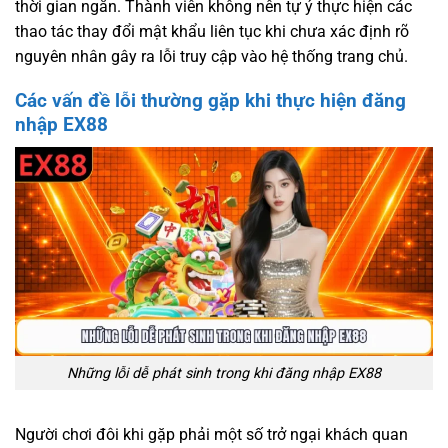
thời gian ngắn. Thành viên không nên tự ý thực hiện các
thao tác thay đổi mật khẩu liên tục khi chưa xác định rõ
nguyên nhân gây ra lỗi truy cập vào hệ thống trang chủ.
Các vấn đề lỗi thường gặp khi thực hiện đăng
nhập EX88
Những lỗi dễ phát sinh trong khi đăng nhập EX88
Người chơi đôi khi gặp phải một số trở ngại khách quan