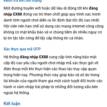
Kiểm tra kết nối mạng
Một đường truyền wifi hoặc dữ liệu di động tốt khi
đăng
nhập EX88
đóng vai trò then chốt giúp quy trình xác minh
danh tính người chơi diễn ra ổn định đạt tốc độ cao nhất.
Hội viên nên hạn chế sử dụng các mạng internet công cộng
không có mật khẩu bảo vệ vì chúng tiềm ẩn nhiều nguy cơ
bị tin tặc tấn công để lấy cắp thông tin cá nhân.
Xác thực qua mã OTP
Hệ thống
đăng nhập EX88
cung cấp tính năng bảo mật
cấp độ cao yêu cầu người chơi nhập mã xác thực gửi về
điện thoại mỗi khi thực hiện các thao tác truy cập quan
trọng hiện nay. Phương thức này giúp bảo vệ số dư trong
tài khoản của người tham gia một cách tuyệt đối trước các
hành vi xâm nhập trái phép từ những đối tượng xấu bên
ngoài hệ thống.
Kết luận