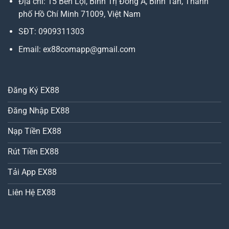
Địa chỉ: 15 Bến Lội, Bình Trị Đông A, Bình Tân, Thành
phố Hồ Chí Minh 71009, Việt Nam
SĐT: 0909311303
Email:
ex88comapp@gmail.com
Đăng Ký EX88
Đăng Nhập EX88
Nạp Tiền EX88
Rút Tiền EX88
Tải App EX88
Liên Hệ EX88