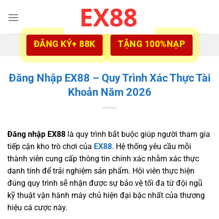
Skip
to
content
ĐĂNG KÝ+ 88K
TẶNG 100%NẠP
Đăng Nhập EX88 – Quy Trình Xác Thực Tài
Khoản Năm 2026
Đăng nhập EX88
là quy trình bắt buộc giúp người tham gia
tiếp cận kho trò chơi của
EX88
. Hệ thống yêu cầu mỗi
thành viên cung cấp thông tin chính xác nhằm xác thực
danh tính để trải nghiệm sản phẩm. Hội viên thực hiện
đúng quy trình sẽ nhận được sự bảo vệ tối đa từ đội ngũ
kỹ thuật vận hành máy chủ hiện đại bậc nhất của thương
hiệu cá cược này.